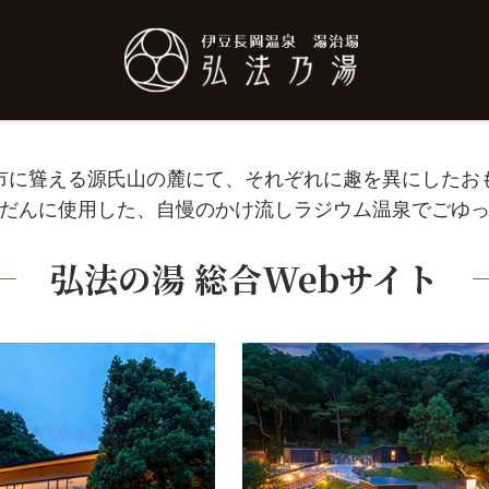
伊豆長岡温泉 弘法
の湯
市に聳える源氏山の麓にて、それぞれに趣を異にした
お
だんに使用した、自慢のかけ流しラジウム温泉で
ごゆ
弘法の湯
総合Webサイト